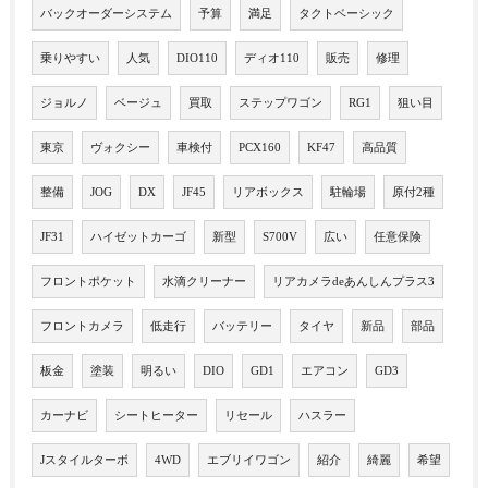
バックオーダーシステム
予算
満足
タクトベーシック
乗りやすい
人気
DIO110
ディオ110
販売
修理
ジョルノ
ベージュ
買取
ステップワゴン
RG1
狙い目
東京
ヴォクシー
車検付
PCX160
KF47
高品質
整備
JOG
DX
JF45
リアボックス
駐輪場
原付2種
JF31
ハイゼットカーゴ
新型
S700V
広い
任意保険
フロントポケット
水滴クリーナー
リアカメラdeあんしんプラス3
フロントカメラ
低走行
バッテリー
タイヤ
新品
部品
板金
塗装
明るい
DIO
GD1
エアコン
GD3
カーナビ
シートヒーター
リセール
ハスラー
Jスタイルターボ
4WD
エブリイワゴン
紹介
綺麗
希望