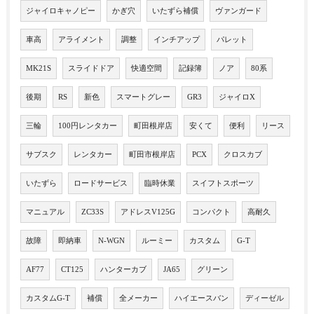
ジャイロキャノピー
かぎ穴
いたずら補償
ヴァンガード
車高
アライメント
調整
インチアップ
パレット
MK21S
スライドドア
快適空間
記録簿
ノア
80系
後期
RS
新色
スマートグレー
GR3
ジャイロX
三輪
100円レンタカー
町田根岸店
安くて
便利
リース
サブスク
レンタカー
町田市根岸店
PCX
クロスカブ
いたずら
ロードサービス
臨時休業
スイフトスポーツ
マニュアル
ZC33S
アドレスV125G
コンパクト
高耐久
故障
即納車
N-WGN
ルーミー
カスタム
G-T
AF77
CT125
ハンターカブ
JA65
グリーン
カスタムG-T
補償
全メーカー
ハイエースバン
ディーゼル