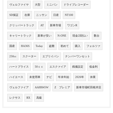
ヴェルファイヤ
大型
ミニバン
ドライブレコーダー
SD保証
在庫
ニッサン
日産
NT100
クリッパートラック
AT
新車市場
ワゴンR
キャリートラック
新車が安い
N-ONE
現金2回払い
数台
国産
HA36S
Today
盗難
初めて
購入
フォルツァ
250cc
スクーター
エブリイバン
ナンバーワンセット
ハートプライス
50ｃｃ
エスクァイア
残価設定
低金利
ハイエース
未使用車
ナビ
年末年始
2026年
休業
ヴェルファイア
AAHH45W
Z プレミア
新車市場町田根岸店
レクサス
RX
高級