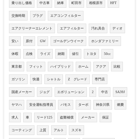
乗り出し価格
中古車
納車
町田市
相模原市
HFT
交換時期
プラグ
エアコンフィルター
エアクリーナーエレメント
エアフィルター
汚れ具合
ディオ
安い
原付
GW
ゴールデンウイーク
ホンダファミリー
休暇
点検
ライズ
納期
値引
トヨタ
50cc
東京都
フィット
ハイブリッド
ホーム
アクア
比較
ガソリン
快適
シャトル
Z グレード
専門店
国産メーカー
ジョグ
エボリューション
2
中古
SA39J
ヤマハ
安全運転指導員
バモス
ターボ
神奈川県
燃費
求人
車
リード125
盗難補償
メーカー
保証
コーティング
上質
アルト
スズキ