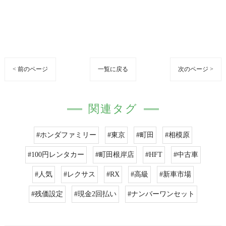
< 前のページ
一覧に戻る
次のページ >
関連タグ
#ホンダファミリー
#東京
#町田
#相模原
#100円レンタカー
#町田根岸店
#HFT
#中古車
#人気
#レクサス
#RX
#高級
#新車市場
#残価設定
#現金2回払い
#ナンバーワンセット