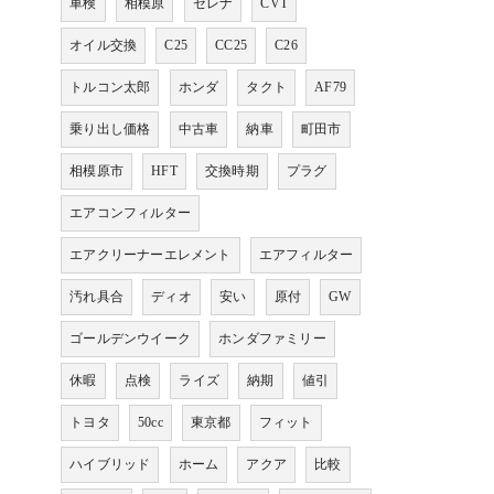
車検
相模原
セレナ
CVT
オイル交換
C25
CC25
C26
トルコン太郎
ホンダ
タクト
AF79
乗り出し価格
中古車
納車
町田市
相模原市
HFT
交換時期
プラグ
エアコンフィルター
エアクリーナーエレメント
エアフィルター
汚れ具合
ディオ
安い
原付
GW
ゴールデンウイーク
ホンダファミリー
休暇
点検
ライズ
納期
値引
トヨタ
50cc
東京都
フィット
ハイブリッド
ホーム
アクア
比較