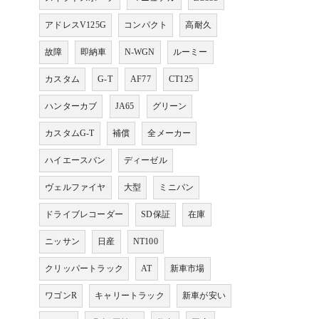
アドレスV125G
コンパクト
高耐久
故障
即納車
N-WGN
ルーミー
カスタム
G-T
AF77
CT125
ハンターカブ
JA65
グリーン
カスタムG-T
補償
全メーカー
ハイエースバン
ディーゼル
ヴェルファイヤ
大型
ミニバン
ドライブレコーダー
SD保証
在庫
ニッサン
日産
NT100
クリッパートラック
AT
新車市場
ワゴンR
キャリートラック
新車が安い