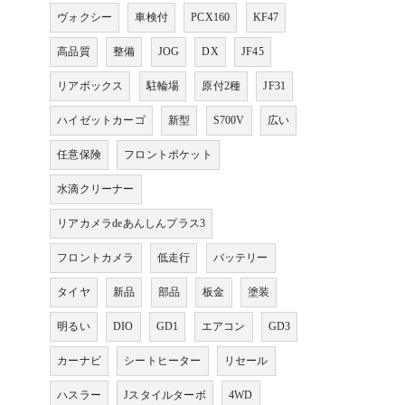
ヴォクシー
車検付
PCX160
KF47
高品質
整備
JOG
DX
JF45
リアボックス
駐輪場
原付2種
JF31
ハイゼットカーゴ
新型
S700V
広い
任意保険
フロントポケット
水滴クリーナー
リアカメラdeあんしんプラス3
フロントカメラ
低走行
バッテリー
タイヤ
新品
部品
板金
塗装
明るい
DIO
GD1
エアコン
GD3
カーナビ
シートヒーター
リセール
ハスラー
Jスタイルターボ
4WD