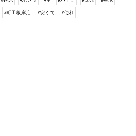
#町田根岸店
#安くて
#便利