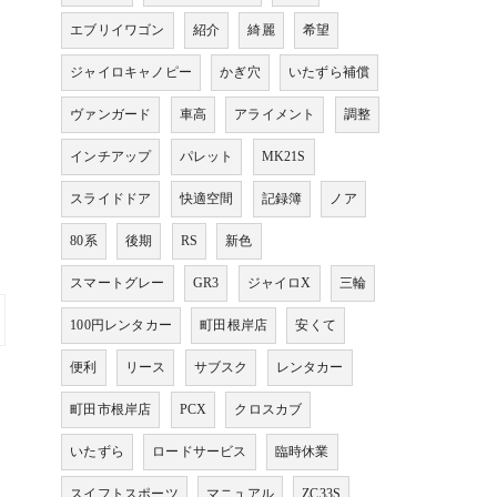
エブリイワゴン
紹介
綺麗
希望
ジャイロキャノピー
かぎ穴
いたずら補償
ヴァンガード
車高
アライメント
調整
インチアップ
パレット
MK21S
スライドドア
快適空間
記録簿
ノア
80系
後期
RS
新色
スマートグレー
GR3
ジャイロX
三輪
100円レンタカー
町田根岸店
安くて
便利
リース
サブスク
レンタカー
町田市根岸店
PCX
クロスカブ
いたずら
ロードサービス
臨時休業
スイフトスポーツ
マニュアル
ZC33S