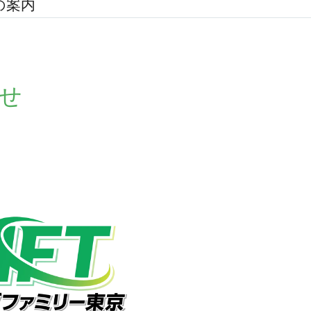
の案内
せ