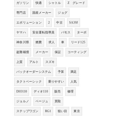
ガソリン
快適
シャトル
Z グレード
専門店
国産メーカー
ジョグ
エボリューション
2
中古
SA39J
ヤマハ
安全運転指導員
バモス
ターボ
神奈川県
燃費
求人
車
リード125
盗難補償
メーカー
保証
コーティング
上質
アルト
スズキ
バックオーダーシステム
予算
満足
タクトベーシック
乗りやすい
人気
DIO110
ディオ110
販売
修理
ジョルノ
ベージュ
買取
ステップワゴン
RG1
狙い目
東京