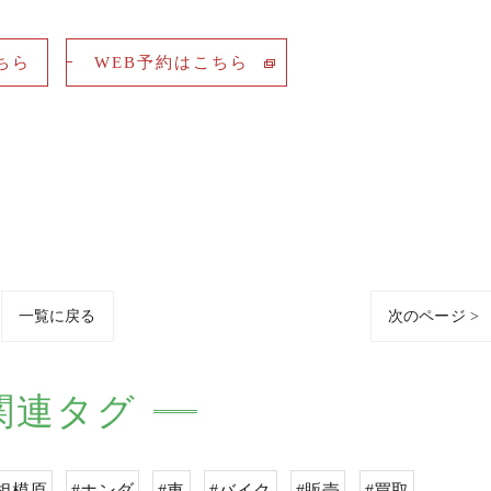
ちら
WEB予約はこちら
一覧に戻る
次のページ >
関連タグ
#相模原
#ホンダ
#車
#バイク
#販売
#買取