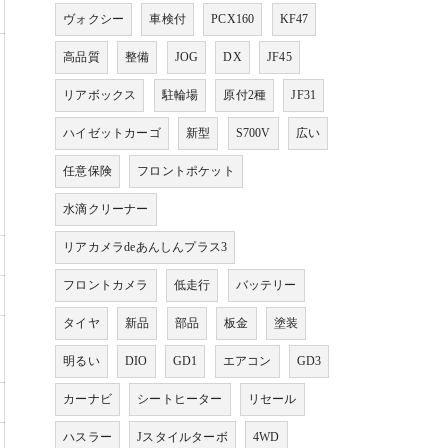
ヴォクシー
車検付
PCX160
KF47
高品質
整備
JOG
DX
JF45
リアボックス
駐輪場
原付2種
JF31
ハイゼットカーゴ
新型
S700V
広い
任意保険
フロントポケット
水滴クリーナー
リアカメラdeあんしんプラス3
フロントカメラ
低走行
バッテリー
タイヤ
新品
部品
板金
塗装
明るい
DIO
GD1
エアコン
GD3
カーナビ
シートヒーター
リセール
ハスラー
Jスタイルターボ
4WD