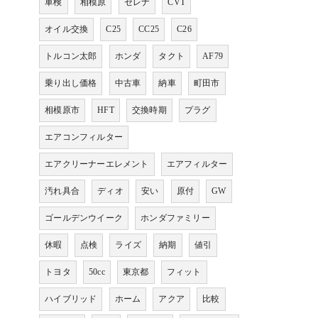
車検
相模原
セレナ
CVT
オイル交換
C25
CC25
C26
トルコン太郎
ホンダ
タクト
AF79
乗り出し価格
中古車
納車
町田市
相模原市
HFT
交換時期
プラグ
エアコンフィルター
エアクリーナーエレメント
エアフィルター
汚れ具合
ディオ
安い
原付
GW
ゴールデンウイーク
ホンダファミリー
休暇
点検
ライズ
納期
値引
トヨタ
50cc
東京都
フィット
ハイブリッド
ホーム
アクア
比較