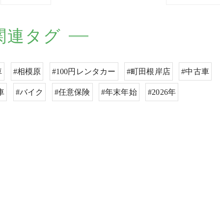
関連タグ
車
#相模原
#100円レンタカー
#町田根岸店
#中古車
車
#バイク
#任意保険
#年末年始
#2026年