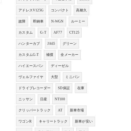
アドレスV125G
コンパクト
高耐久
故障
即納車
N-WGN
ルーミー
カスタム
G-T
AF77
CT125
ハンターカブ
JA65
グリーン
カスタムG-T
補償
全メーカー
ハイエースバン
ディーゼル
ヴェルファイヤ
大型
ミニバン
ドライブレコーダー
SD保証
在庫
ニッサン
日産
NT100
クリッパートラック
AT
新車市場
ワゴンR
キャリートラック
新車が安い