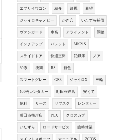
エブリイワゴン
紹介
綺麗
希望
ジャイロキャノピー
かぎ穴
いたずら補償
ヴァンガード
車高
アライメント
調整
インチアップ
パレット
MK21S
スライドドア
快適空間
記録簿
ノア
80系
後期
RS
新色
スマートグレー
GR3
ジャイロX
三輪
100円レンタカー
町田根岸店
安くて
便利
リース
サブスク
レンタカー
町田市根岸店
PCX
クロスカブ
いたずら
ロードサービス
臨時休業
スイフトスポーツ
マニュアル
ZC33S