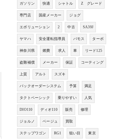
ガソリン
快適
シャトル
Z グレード
専門店
国産メーカー
ジョグ
エボリューション
2
中古
SA39J
ヤマハ
安全運転指導員
バモス
ターボ
神奈川県
燃費
求人
車
リード125
盗難補償
メーカー
保証
コーティング
上質
アルト
スズキ
バックオーダーシステム
予算
満足
タクトベーシック
乗りやすい
人気
DIO110
ディオ110
販売
修理
ジョルノ
ベージュ
買取
ステップワゴン
RG1
狙い目
東京