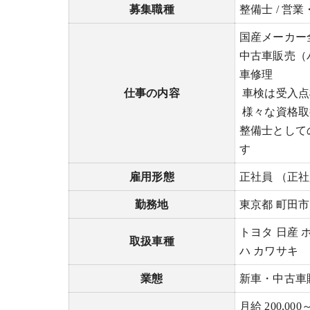
募集職種
整備士 / 営
国産メーカー
中古車販売（
車修理
仕事の内容
車検は受入点
様々な資格取
整備士として
す
雇用形態
正社員 （正
勤務地
東京都 町田市 
トヨタ 日産 
取扱車種
ハ カワサキ
業態
新車・中古車
月給 200,0